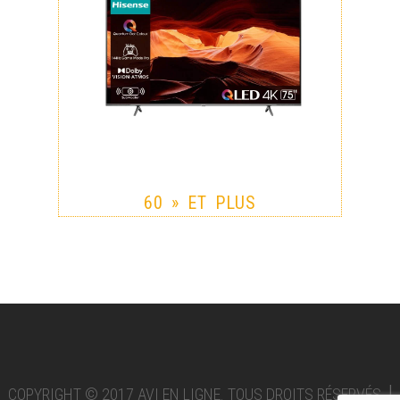
60 » ET PLUS
|
COPYRIGHT © 2017 AVI EN LIGNE. TOUS DROITS RÉSERVÉS.