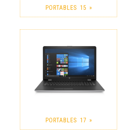
PORTABLES 15 »
PORTABLES 17 »