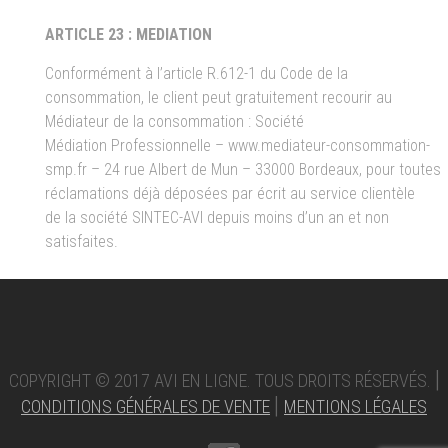
ARTICLE 23 : MEDIATION
Conformément à l’article R.612-1 du Code de la
consommation, le client peut gratuitement recourir au
Médiateur de la consommation : Société
Médiation Professionnelle – www.mediateur-consommation-
smp.fr – 24 rue Albert de Mun – 33000 Bordeaux, pour toutes
réclamations déjà déposées par écrit au service clientèle
de la société SINTEC-AVI depuis moins d’un an et non
satisfaites.
|
COPYRIGHT © 2017 AVI EN LIGNE. TOUS DROITS RÉSERVÉS.
|
CONDITIONS GÉNÉRALES DE VENTE
MENTIONS LÉGALES